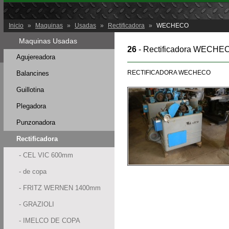
Inicio
»
Maquinas
»
Usadas
»
Rectificadora
»
WECHECO
Maquinas Usadas
26
- Rectificadora WECHE
Agujereadora
RECTIFICADORA WECHECO
Balancines
Guillotina
Plegadora
Punzonadora
Rectificadora
- CEL VIC 600mm
- de copa
- FRITZ WERNEN 1400mm
- GRAZIOLI
- IMELCO DE COPA