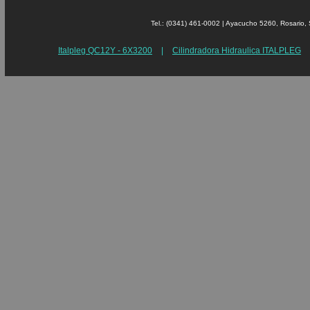
Tel.: (0341) 461-0002 | Ayacucho 5260, Rosari
Italpleg QC12Y - 6X3200
|
Cilindradora Hidraulica ITALPLEG