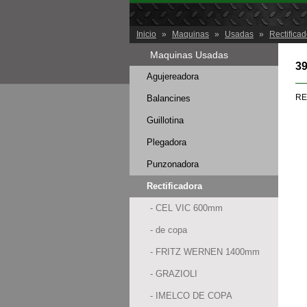
Inicio
»
Maquinas
»
Usadas
»
Rectifica
Maquinas Usadas
3
Agujereadora
RE
Balancines
Guillotina
Plegadora
Punzonadora
Rectificadora
- CEL VIC 600mm
- de copa
- FRITZ WERNEN 1400mm
- GRAZIOLI
- IMELCO DE COPA