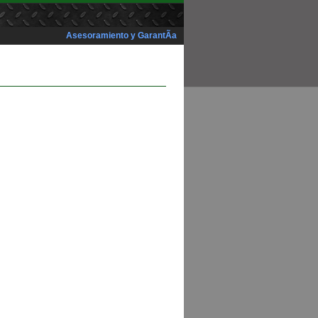
Asesoramiento y GarantÃ­a