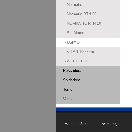
- Normatic
- Normatic RTN 60
- NORMATIC RTN 10
- Sin Marca
- USIMO
- VILAN 1000mm
- WECHECO
Roscadora
Soldadora
Torno
Varias
Mapa del Sitio
Aviso Legal