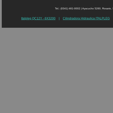
Tel.: (0341) 461-0002 | Ayacucho 5260, Rosari
Italpleg QC12Y - 6X3200
|
Cilindradora Hidraulica ITALPLEG